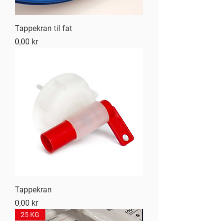
Tappekran til fat
Pris
0,00 kr
Tappekran
Pris
0,00 kr
25 KG