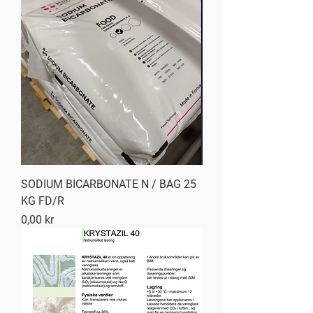
SODIUM BICARBONATE N / BAG 25
KG FD/R
Pris
0,00 kr