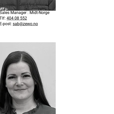
Stig Arve Bjørkås
Sales Manager : Midt-Norge
Tlf:
404 08 552
E-post:
sab@zewo.no