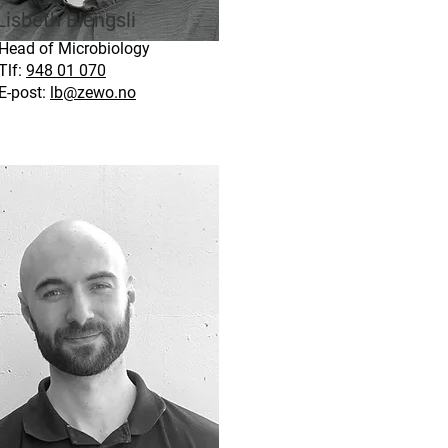
Lisbeth Blengsli
Head of Microbiology
Tlf:
948 01 070
E-post:
lb@zewo.no