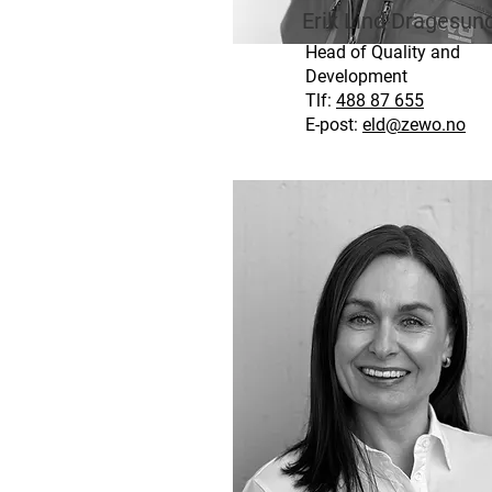
Erik Lind Dragesun
Head of Quality and
Development
Tlf:
488 87 655
E-post:
eld@zewo.no