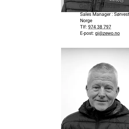
Geir Arne Isdahl
Sales Manager : Sørvest
Norge
Tlf:
974 38 797
E-post:
gi@zewo.no