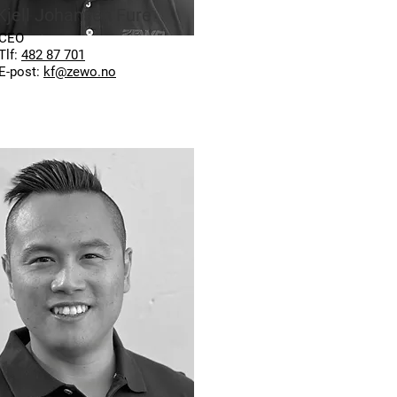
Kjell Johansen Fure
CEO
Tlf:
482 87 701
E-post:
kf@zewo.no