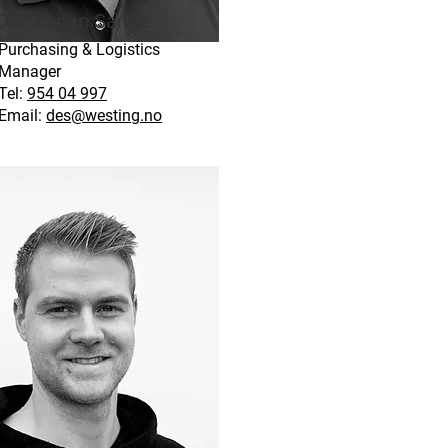
Dan Espen Sande
Purchasing & Logistics
Manager
Tel:
954 04 997
Email:
des@westing.no