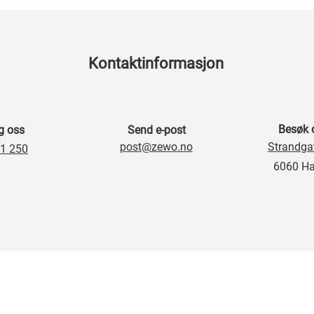
Kontaktinformasjon
Besøk 
g oss
Send e-post
post@zewo.no
Strandga
1 250
6060 Ha