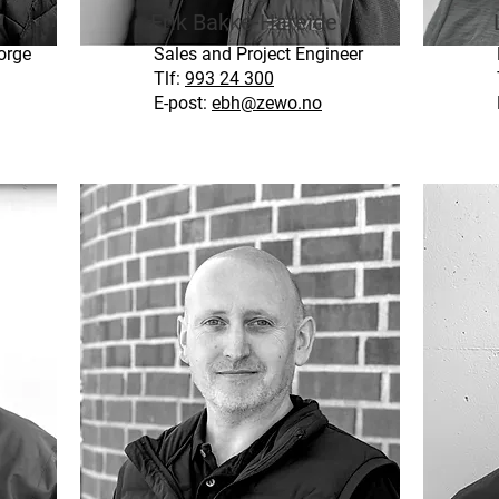
Erik Bakke-Hareide
orge
Sales and Project Engineer
Tlf:
993 24 300
E-post:
ebh@zewo.no