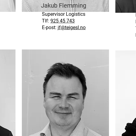
Jakub Flemming
Supervisor Logistics
Tlf:
925 45 743
E-post:
jf@teigesl.no