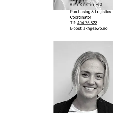
Ann Kristin Flø
Purchasing & Logistics
Coordinator
Tlf:
404 75 823
E-post:
akf@zewo.no