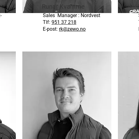
Runar Kvamme
-
Sales Manager : Nordvest
Tlf:
951 37 218
E-post:
rk@zewo.no