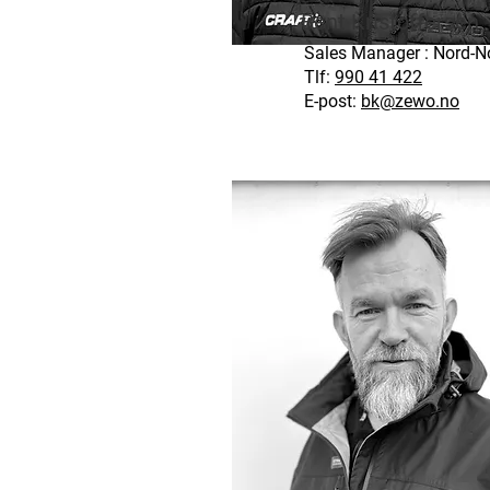
Bent Kristoffersen
Sales Manager : Nord-N
Tlf:
990 41 422
E-post:
bk@zewo.no