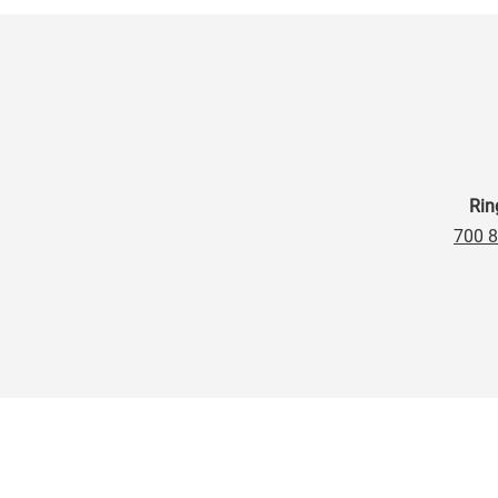
Rin
700 8