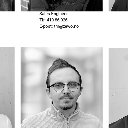
d
Thomas Moltumyr
Sales Engineer
Tlf:
410 86 926
E-post:
tm@zewo.no