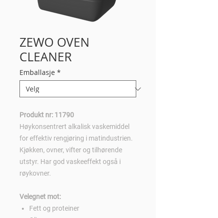
ZEWO OVEN
CLEANER
Emballasje
*
Produkt nr: 11790
Høykonsentrert alkalisk vaskemiddel
for effektiv rengjøring i matindustrien.
Kjøkken, ovner, vifter og tilhørende
utstyr. Har god vaskeeffekt også i
røykovner.
Velegnet mot:
Fett og proteiner