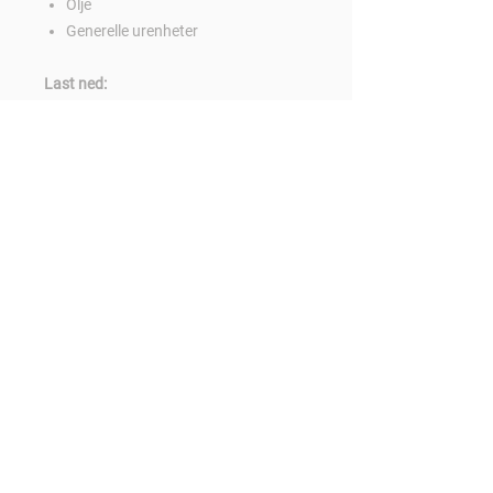
Olje
Generelle urenheter
Last ned:
Sikkerhetsdatablad
Teknisk info
Kontakt oss:
Følg oss:
Tlf:
700 81 250
E-mail:
post@zewo.no
Org.nr:
916017308
Zewo Chemicals AS
Strandgata 85
6060
Lager og varelevering:
Isakdalen 24
6060 Hareid
//
Teige Gruppen redegjørelse etter