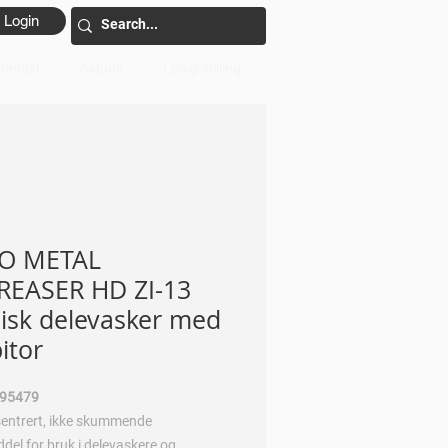
Login
ontakt
Aktuelt
Ledig stilling
O METAL
REASER HD ZI-13
lisk delevasker med
itor
 95479
entrert, ikke skummende
del for bruk i delevaskere og