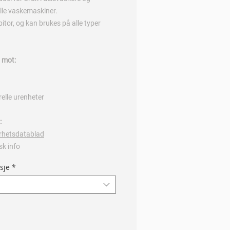
elle vaskemaskiner.
itor, og kan brukes på alle typer
 mot:
elle urenheter
:
rhetsdatablad
sk info
sje
*