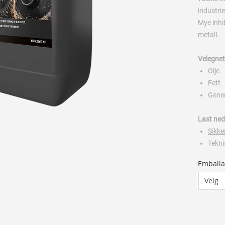
industri
Mye inhib
metall.
Velegnet
Olje
Fett
Gener
Last ned
Sikke
Tekni
Emballa
Velg