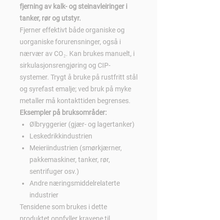
fjerning av kalk- og steinavleiringer i
tanker, rør og utstyr.
Fjerner effektivt både organiske og
uorganiske forurensninger, også i
nærvær av CO₂. Kan brukes manuelt, i
sirkulasjonsrengjøring og CIP-
systemer. Trygt å bruke på rustfritt stål
og syrefast emalje; ved bruk på myke
metaller må kontakttiden begrenses.
Eksempler på bruksområder:
Ølbryggerier (gjær- og lagertanker)
Leskedrikkindustrien
Meieriindustrien (smørkjærner,
pakkemaskiner, tanker, rør,
sentrifuger osv.)
Andre næringsmiddelrelaterte
industrier
Tensidene som brukes i dette
produktet oppfyller kravene til