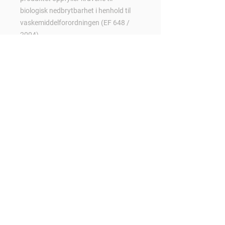
biologisk nedbrytbarhet i henhold til
vaskemiddelforordningen (EF 648 /
2004)
Kontakt oss:
Følg oss:
Tlf:
700 81 250
E-mail:
post@zewo.no
Org.nr:
916017308
Zewo Chemicals AS
Strandgata 85
6060
Lager og varelevering:
Isakdalen 24
6060 Hareid
//
Teige Gruppen redegjørelse etter
åpenhetsloven
//