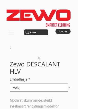
Login
Zewo DESCALANT
HLV
Emballasje
*
Moderat skummende, sterkt
syrebasert rengjøringsmiddel for