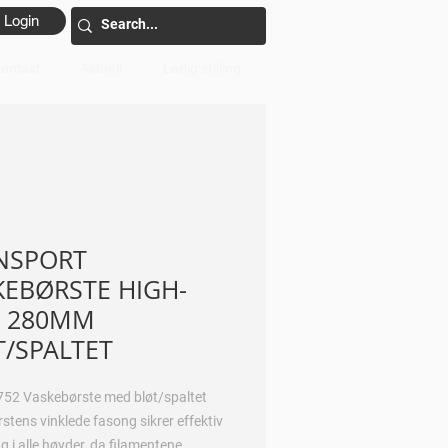
Login
ontakt
Aktuelt
Ledig stilling
NSPORT
KEBØRSTE HIGH-
 280MM
T/SPALTET
52 Vaskebørste med bløt/spaltet
rstens vinklede fasong sikrer effektiv
g i alle høyder, da filamentene