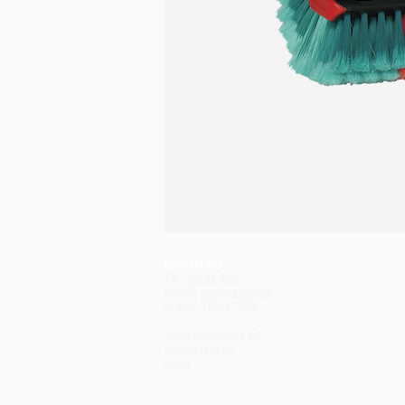
Kontakt oss:
Tlf:
700 81 250
E-mail:
post@zewo.no
Org.nr: 916017308
Zewo Chemicals AS
Strandgata 85
6060