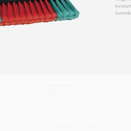
konstant
Gummika
Lager og varelevering:
Isakdalen 24
6060 Hareid
//
Teige Gruppen redegjørelse etter åpenhetsloven
//