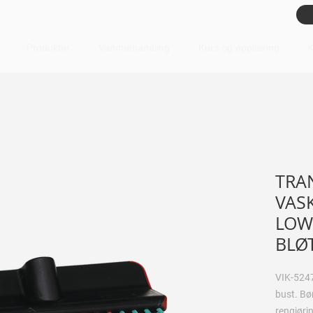
Produkter
Vannbehandling
Kurs og opplæring
K
TRA
VAS
LOW
BLØ
VIK-5247
bust. Bø
rengjørin