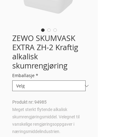
ZEWO SKUMVASK
EXTRA ZH-2 Kraftig
alkalisk
skumrengjøring
Emballasje
*
Produkt nr: 94985
Meget sterkt flytende alkalisk
skumrengjøringsmiddel. Velegnet til
vanskelige rengjøringsoppgaver i
næringsmiddelindustrien.