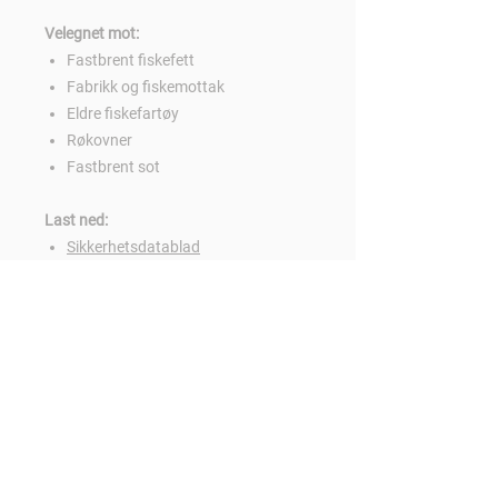
Velegnet mot:
Fastbrent fiskefett
Fabrikk og fiskemottak
Eldre fiskefartøy
Røkovner
Fastbrent sot
Last ned:
Sikkerhetsdatablad
Teknisk info
Mildere alternativ:
10025
Zewo Skumvask ZH-3
10721
Zewo Skumvask Protect ZH-
5
90458
Zewo Industrivask Extra ZI-
Kontakt oss:
Følg oss:
10
Tlf:
700 81 250