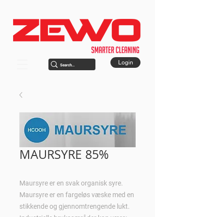
Login
MAURSYRE 85%
Maursyre er en svak organisk syre.
Maursyre er en fargeløs væske med en
stikkende og gjennomtrengende lukt.