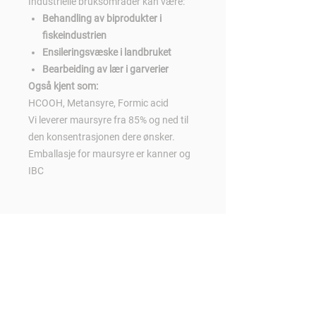
Industrielle bruksområder kan være:
Behandling av biprodukter i
fiskeindustrien
Ensileringsvæske i landbruket
Bearbeiding av lær i garverier
Også kjent som:
HCOOH, Metansyre, Formic acid
Vi leverer maursyre fra 85% og ned til
den konsentrasjonen dere ønsker.
Emballasje for maursyre er kanner og
IBC
Kontakt oss:
Følg oss:
Tlf:
700 81 250
E-mail:
post@zewo.no
Org.nr:
916017308
Zewo Chemicals AS