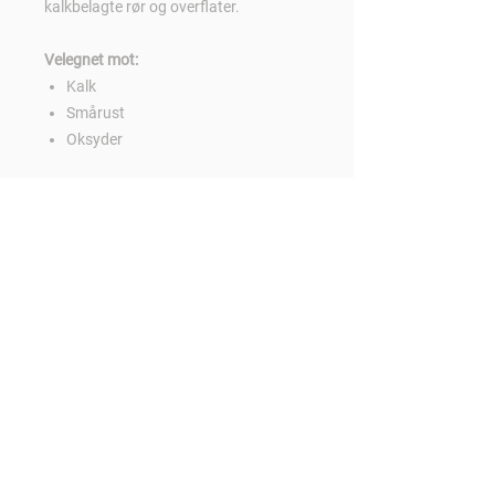
kalkbelagte rør og overflater.
Velegnet mot:
Kalk
Smårust
Oksyder
Last ned:
Sikkerhetsdatablad
Teknisk info
Kontakt oss:
Følg oss:
Tlf:
700 81 250
E-mail:
post@zewo.no
Org.nr:
916017308
Zewo Chemicals AS
Strandgata 85