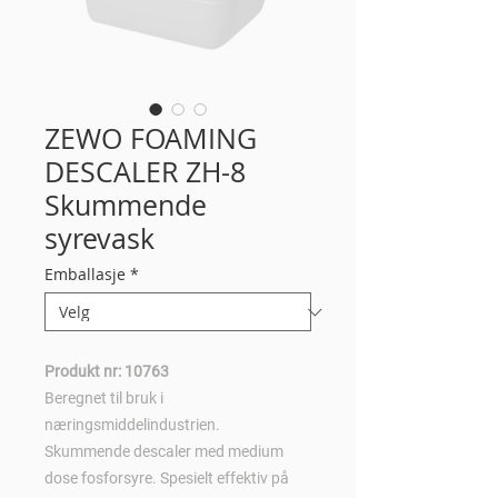
ZEWO FOAMING
DESCALER ZH-8
Skummende
syrevask
Emballasje
*
Produkt nr: 10763
Beregnet til bruk i
næringsmiddelindustrien.
Skummende descaler med medium
dose fosforsyre. Spesielt effektiv på