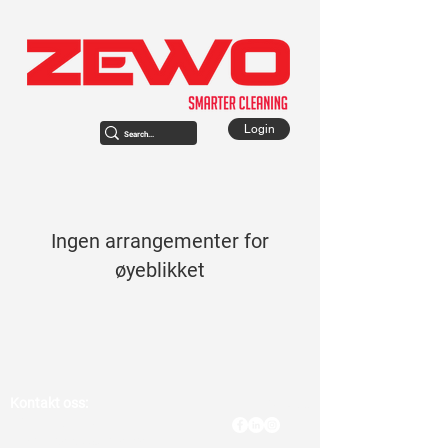
Login
Ingen arrangementer for
øyeblikket
Kontakt oss:
Følg oss:
Tlf:
700 81 250
E-mail:
post@zewo.no