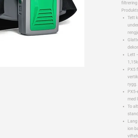
filtrerin
Produkts
Tett 
under
rengj
Glatt
deko
Lett 
1,15k
PX5 f
verti
rygg.
PX5-e
med 
To alt
stand
Lang 
ion b
vifte