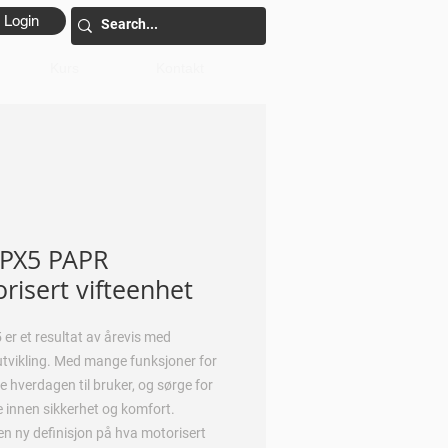
Login
Kurs
Kontakt
PX5 PAPR
risert vifteenhet
er et resultat av årevis med
tvikling. Med mange funksjoner for
e hverdagen til bruker, og sørge for
e innen sikkerhet og komfort.
 en ny definisjon på hva motorisert