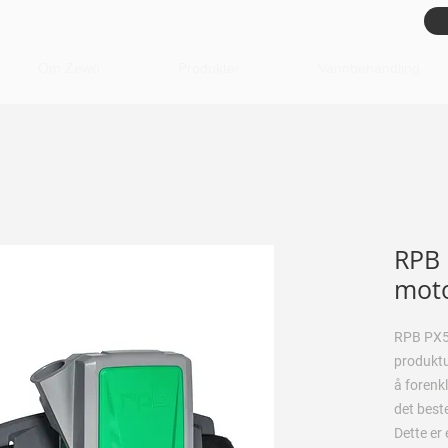
Om Zewo
Produkter
Vannbehandling
RPB 
moto
RPB PX5 
produktu
å forenkl
det best
Dette er