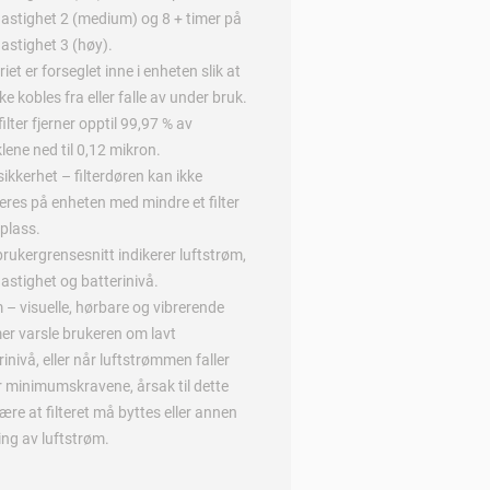
hastighet 2 (medium) og 8 + timer på
hastighet 3 (høy).
iet er forseglet inne i enheten slik at
ke kobles fra eller falle av under bruk.
filter fjerner opptil 99,97 % av
klene ned til 0,12 mikron.
rsikkerhet – filterdøren kan ikke
res på enheten med mindre et filter
 plass.
rukergrensesnitt indikerer luftstrøm,
hastighet og batterinivå.
 – visuelle, hørbare og vibrerende
er varsle brukeren om lavt
rinivå, eller når luftstrømmen faller
 minimumskravene, årsak til dette
ære at filteret må byttes eller annen
ing av luftstrøm.