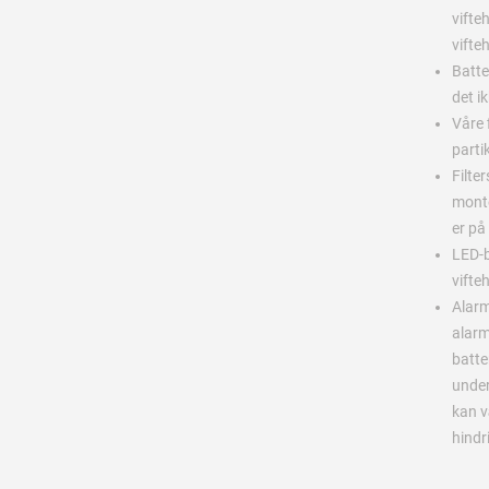
vifte
vifte
Batter
det ik
Våre 
parti
Filte
monte
er på
LED-b
vifte
Alarm
alarm
batte
under
kan v
hindr