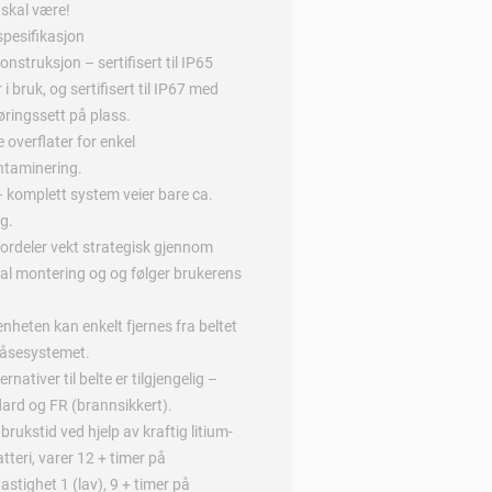
g skal være!
pesifikasjon
konstruksjon – sertifisert til IP65
 i bruk, og sertifisert til IP67 med
øringssett på plass.
e overflater for enkel
ntaminering.
– komplett system veier bare ca.
g.
ordeler vekt strategisk gjennom
kal montering og og følger brukerens
nheten kan enkelt fjernes fra beltet
låsesystemet.
ernativer til belte er tilgjengelig –
ard og FR (brannsikkert).
brukstid ved hjelp av kraftig litium-
atteri, varer 12 + timer på
hastighet 1 (lav), 9 + timer på