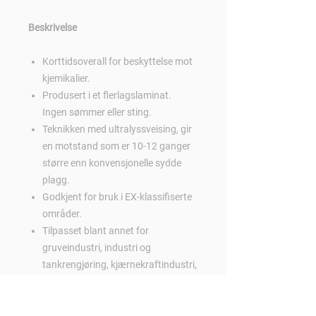
Beskrivelse
Korttidsoverall for beskyttelse mot
kjemikalier.
Produsert i et flerlagslaminat.
Ingen sømmer eller sting.
Teknikken med ultralyssveising, gir
en motstand som er 10-12 ganger
større enn konvensjonelle sydde
plagg.
Godkjent for bruk i EX-klassifiserte
områder.
Tilpasset blant annet for
gruveindustri, industri og
tankrengjøring, kjærnekraftindustri,
næringsmiddelindustri,
legemiddelindustri, olje og
petrokjemisk industri.