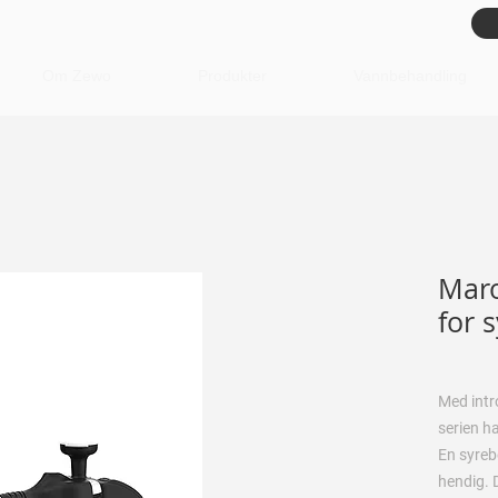
Om Zewo
Produkter
Vannbehandling
Mar
for 
Med intr
serien ha
En syreb
hendig. 