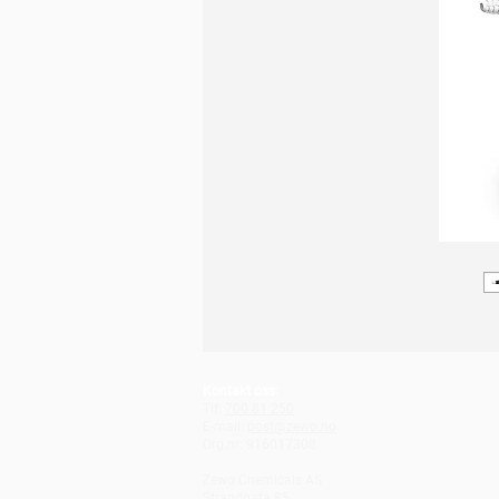
Kontakt oss:
Tlf:
700 81 250
E-mail:
post@zewo.no
Org.nr: 916017308
Zewo Chemicals AS
Strandgata 85