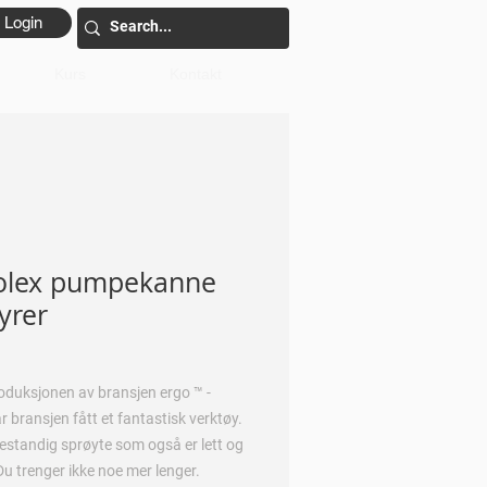
Login
Kurs
Kontakt
olex pumpekanne
syrer
oduksjonen av bransjen ergo ™ -
r bransjen fått et fantastisk verktøy.
estandig sprøyte som også er lett og
Du trenger ikke noe mer lenger.