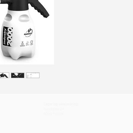
Lager og varelevering:
Isakdalen 24
6060 Hareid