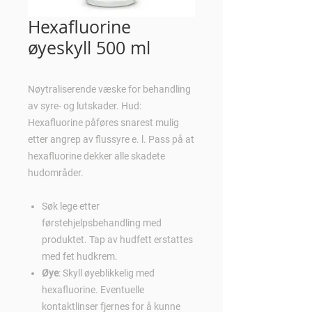
Hexafluorine
øyeskyll 500 ml
Nøytraliserende væske for behandling
av syre- og lutskader. Hud:
Hexafluorine påføres snarest mulig
etter angrep av flussyre e. l. Pass på at
hexafluorine dekker alle skadete
hudområder.
Søk lege etter
førstehjelpsbehandling med
produktet. Tap av hudfett erstattes
med fet hudkrem.
Øye
: Skyll øyeblikkelig med
hexafluorine. Eventuelle
kontaktlinser fjernes for å kunne