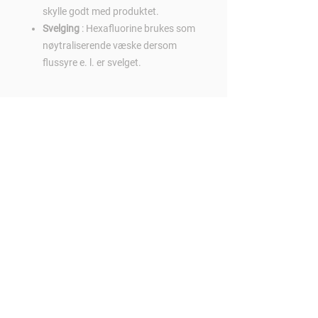
skylle godt med produktet.
Svelging
: Hexafluorine brukes som
nøytraliserende væske dersom
flussyre e. l. er svelget.
Trykk her for
sikkerhetsdatablad
Sikkerhetsdatablad
Kontakt oss:
Følg oss:
Tlf:
700 81 250
E-mail:
post@zewo.no
Org.nr:
916017308
Zewo Chemicals AS
Strandgata 85
6060
Lager og varelevering: