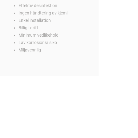
Effektiv desinfektion​
Ingen håndtering av kjemi​
Enkel installation​
Billig i drift​
Minimum vedlikehold​
Lav korrosionsrisiko​
Miljøvennlig
Kontakt oss:
Følg oss:
Tlf:
700 81 250
E-mail:
post@zewo.no
Org.nr:
916017308
Zewo Chemicals AS
Strandgata 85
6060
Lager og varelevering:
Isakdalen 24